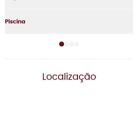
Piscina
Horta
Churrasqueira
Localização
Espaço pet
Delivery