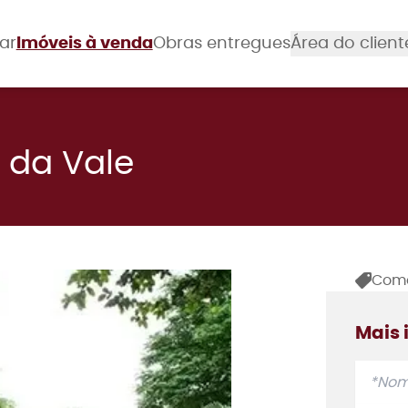
ar
Imóveis à venda
Obras entregues
Área do client
 da Vale
Come
Mais 