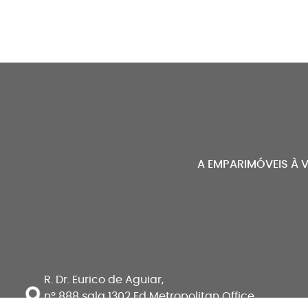
A EMPAR
IMÓVEIS À 
R. Dr. Eurico de Aguiar,
nº 888 sala 1302 Ed Metropolitan Office