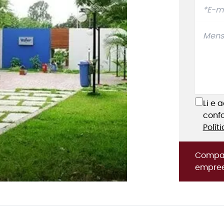
Li e 
conf
Polít
Compar
empre