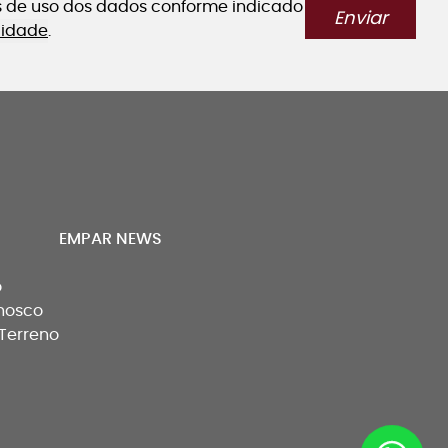
os de uso dos dados conforme indicado
Enviar
acidade
.
EMPAR NEWS
o
nosco
Terreno