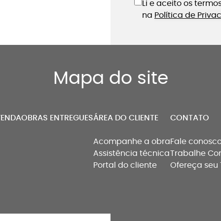
Li e aceito os term
na
Política de Priv
Mapa do site
VENDA
OBRAS ENTREGUES
ÁREA DO CLIENTE
CONTATO
Acompanhe a obra
Fale conosc
Assistência técnica
Trabalhe Co
Portal do cliente
Ofereça seu 